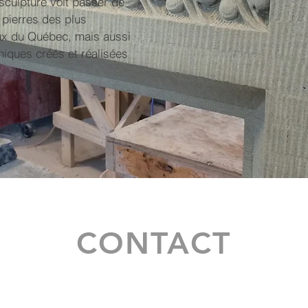
 sculpture voit passer de
 pierres des plus
ux du Québec, mais aussi
iques créés et réalisées
CONTACT