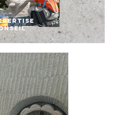
xpertise
onseil