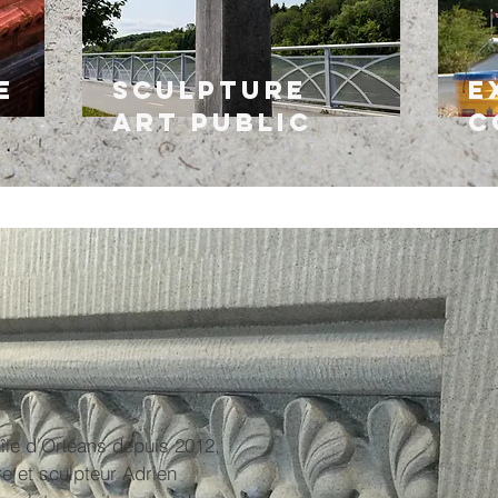
e
Sculpture
E
Art public
c
 l'île d'Orléans depuis 2012,
rre et sculpteur Adrien