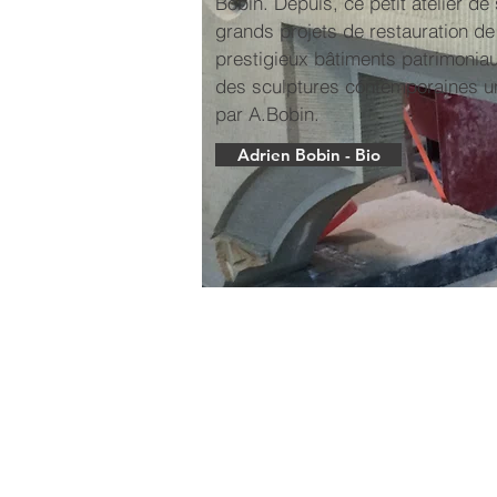
Bobin. Depuis, ce petit atelier de
grands projets de restauration de
prestigieux bâtiments patrimonia
des sculptures contemporaines un
par A.Bobin.
Adrien Bobin - Bio