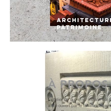
Architectur
Patrimoine
À PROPOS
L'atelier de la pierre, installé sur
a été ouvert par le tailleur de pie